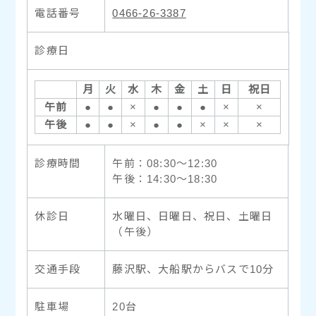
電話番号
0466-26-3387
診療日
月
火
水
木
金
土
日
祝日
午前
●
●
×
●
●
●
×
×
午後
●
●
×
●
●
×
×
×
診療時間
午前：08:30〜12:30
午後：14:30〜18:30
休診日
水曜日、日曜日、祝日、土曜日
（午後）
交通手段
藤沢駅、大船駅からバスで10分
駐車場
20台