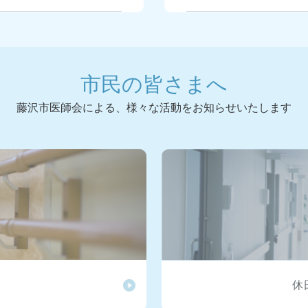
市民公開講座を開催いた
2026.06.18
通年、6
こちらをクリックし...
ンの実施要項について、 
市民の皆さまへ
接種週間協力医療機関一
2026.06.03
令和7年
クリックしてくだ...
告書について、会員専用ペ
藤沢市医師会による、様々な活動をお知らせいたします
考える集い「帯状疱疹と帯
2026.05.29
【当日動
令和 7 年12...
た】「令和8年度藤沢市健
 令和7年度 第3回「在
2026.05.20
６月実施
たします。（令...
検診・健診等完了報告書 
市民公開講座を開催いた
2026.05.18
中東情勢
こちらをクリックし...
備蓄放出について（通知
休
 令和7年度 第２回
藤沢市医師会休日夜