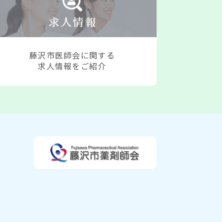
け医機能報告について（かかりつけ医機
・かかりつけ医機能報告後に一部...
け医機能報告後に一部修正を行う場合の
藤沢市医師会に関する
ページから閲覧可能です。（3月...
求人情報をご紹介
回臨時代議員会資料が会員専用ページの 代
第173回 臨時代議員会（2026...
度 事業計画に関するご意見について（依
 代議員会・臨時代議員会関連の...
夜間急病診療所 再整備に関するアンケ
て 会員専用ページから閲覧可能で...
日開催】院内感染対策に関するカンファ
外来感染対策向上加算対応）会員専...