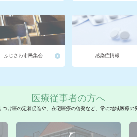
催いたします。（令...
ル（第4版）
市民公開講座を開催いた
2026.05.15
【重要】
こちらをクリックし...
ースアップ評価料」につい
 令和7年度 第２回
2026.05.07
藤沢市各
催いたします。（令...
専用ページの藤沢市健(検
ふじさわ市民集会
感染症情報
 令和7年度 第１回
2026.05.01
【重要】
催いたします。（令...
ップ評価料について会員
市民公開講座を開催いた
2026.04.28
「令和8
医療従事者の方へ
はこちらをクリッ...
の開催について会員専用
りつけ医の定着促進や、在宅医療の啓発など、常に地域医療の
民の皆様からの在宅医療
2026.04.01
社保特定健
会員専用ページの 社保特定