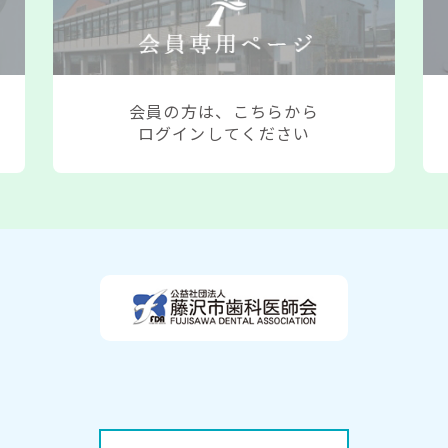
接種週間協力医療機関一
2026.03.27
かかりつ
クリックしてくだ...
能報告制度説明会 資料）
考える集い「健康で豊かな
2026.03.12
かかりつ
会員の方は、こちらから
めにできること」...
手順等についてが会員専用
ログインしてください
座を開催いたします。
2026.03.10
第173
をクリッ...
議員会・臨時代議員会関連の
会を開催いたします。
2026.02.13
令和8年
をクリッ...
頼） が会員専用ページの
へ 「在宅医療・介護連
2026.02.12
南北休日
和６年１２月３日...
ート協力のお願いについ
座を開催いたします。
2026.02.03
【3月4
をクリック...
レンスの開催について（