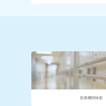
2026.04.07
在宅医療支援センター 
します。（令和8年5月31日） ※詳細は
2026.02.20
「令和7年度子ども予防
覧」を公開しました。（詳細については、
2025.12.11
第20回 藤沢の医療を
状疱疹ワクチン」の配信は終了いたしました。
2025.11.28
‣医療・介護関係者の方へ
宅医療・介護連携」多職種研修会を開催い
2025.10.31
在宅医療支援センター 
します。（令和8年1月17日） ※詳細は
医療機関検索
2025.10.01
‣医療・介護関係者の方へ