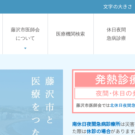
文字の大きさ
藤沢市医師会
休日夜間
医療機関検索
について
急病診療
南休日夜間急病診療所
は災害
た際は
休診の場合
があります