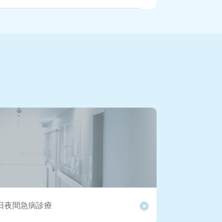
月から開始の藤沢市検診・健診・ワクチ
藤沢市各種検診・健診等完了報告...
度藤沢市 こくほ・後期健康診査 分析報
ージの藤沢市健(検)診関連情報...
画および ご質問への回答を掲載しまし
診（がん検診）等説明会」資料に...
開始のがん検診完了報告書を藤沢市各種
ページに掲載しました。会員専用...
を踏まえた医療機関等への医療用手袋の
）
日夜間急病診療
間急病診療所における麻疹対応マニュア