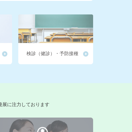
令和8年度「診療報酬改定」並びに「ベ
て(再報)会員専用ページ閲覧可能...
種検診・健診等完了報告書について会員
)診関連情報 専用ページから閲覧...
検診（健診）・予防接種
令和8年度診療報酬改定並びにベースア
専用ページ閲覧可能です。
年度藤沢市健診（がん検診）等 説明会」
ページ閲覧可能です。
発展に注力しております
診(集合B契約)2026年度マニュアルが
健診(集合B契約)関連情報 ペー...