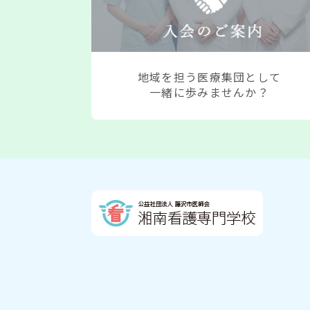
2025.02.21
「令和6年度子ども予防
覧」を公開しました。（詳細については、
2024.12.10
第19回 藤沢の医療を
地域を担う医療集団として
長寿社会に向けた健康増進と介護予防のた
一緒に歩みませんか？
在宅医療支援センター 市民公開講
（令和７年１月２５日） ※詳細はこちら
「在宅医療・介護連携」地区別懇談
（令和７年１月１８日） ※詳細はこちら
2024.10.15
‣医療・介護関係者の方
携」多職種研修会を開催いたします。（令
在宅医療支援センター 市民公開講
（令和６年11月16日） ※詳細はこちら