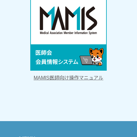
へ 「在宅医療・介護連
2026.02.02
酸素の購
和６年８月２７日...
ージから閲覧可能です。
地区別懇談会を開催いた
2026.01.15
【2月1
はこちらをクリッ...
策向上加算対応）の開催
市民公開講座を開催いた
2025.12.19
第４回 
こちらをクリック...
配信が会員専用ページか
MAMIS医師向け操作マニュアル
会を開催いたします。
かかりつけ医機能報
をクリッ...
ージから閲覧可能です。
接種週間協力医療機関一
2025.11.28
かかりつ
クリックしてくだ...
会員専用ページから閲覧
地区別懇談会を開催いた
令和6年度 藤沢市が