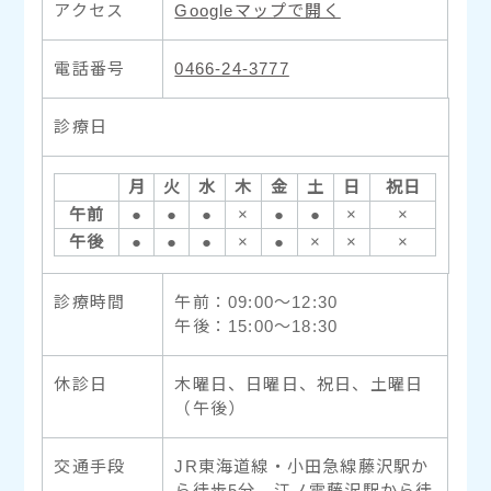
アクセス
Googleマップで開く
電話番号
0466-24-3777
診療日
月
火
水
木
金
土
日
祝日
午前
●
●
●
×
●
●
×
×
午後
●
●
●
×
●
×
×
×
診療時間
午前：09:00〜12:30
午後：15:00〜18:30
休診日
木曜日、日曜日、祝日、土曜日
（午後）
交通手段
JR東海道線・小田急線藤沢駅か
ら徒歩5分、江ノ電藤沢駅から徒