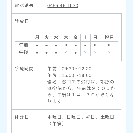
電話番号
0466-46-1033
診療日
月
火
水
木
金
土
日
祝日
午前
●
●
●
×
●
●
×
×
午後
●
●
●
×
●
×
×
×
診療時間
午前：09:30〜12:30
午後：15:00〜18:00
備考：窓口での受付は、診療の
30分前から、午前は９：００か
ら、午後は１４：３０からとな
ります。
休診日
木曜日、日曜日、祝日、土曜日
（午後）