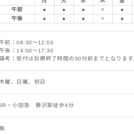
月
火
水
木
金
午前
●
●
●
×
●
午後
●
●
●
×
●
午前：08:30〜12:00
午後：14:00〜17:30
備考：受付は診療終了時間の30分前までとなります
木曜、日曜、祝日
JR・小田急 藤沢駅徒歩4分
無