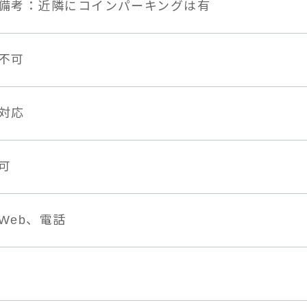
備考：近隣にコインパーキングは有
不可
対応
可
Web、電話