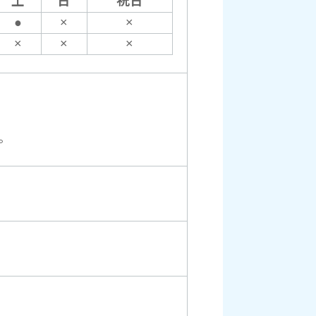
土
日
祝日
●
×
×
×
×
×
。