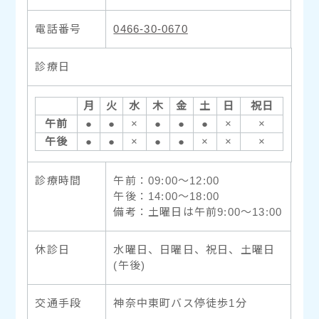
電話番号
0466-30-0670
診療日
月
火
水
木
金
土
日
祝日
午前
●
●
×
●
●
●
×
×
午後
●
●
×
●
●
×
×
×
診療時間
午前：09:00〜12:00
午後：14:00〜18:00
備考：土曜日は午前9:00〜13:00
休診日
水曜日、日曜日、祝日、土曜日
(午後)
交通手段
神奈中東町バス停徒歩1分